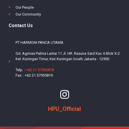
Living at HPU
Our People
Our Community
Contact Us
PT HARMONI PANCA UTAMA
Gd. Agrinas Palma Lantai 11 Jl. HR. Rasuna Said Kav. 6 Blok X-2
Kel. Kuningan Timur, Kec Kuningan South Jakarta - 12950
Telp. :
+62 21 57955818
Fax. : +62 21 57955819
HPU_Official