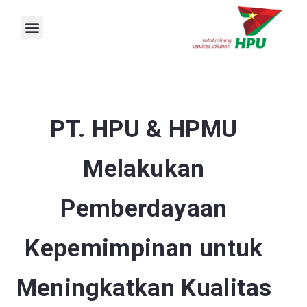
Skip
Expired
Check Lowongan Kerja Terbaru PT.Harmoni Panca Utama!
Apply Job
to
content
Menu
PT. HPU & HPMU
Melakukan
Pemberdayaan
Kepemimpinan untuk