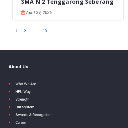
Berkelanjutan PT HPU Site MSJ
Luncurkan Program SATRIA di
SMA N 2 Tenggarong Seberang
April 29, 2026
1
2
…
19
About Us
Who We Are
HPU Way
Strength
Our System
Awards & Recognition