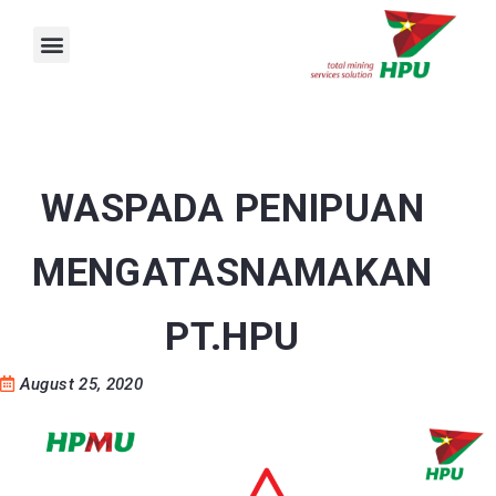
Skip
Apply Job
Expired
Check Lowongan Kerja Terbaru PT.Harmoni Panca Utama!
to
content
Menu
WASPADA PENIPUAN
MENGATASNAMAKAN
PT.HPU
August 25, 2020